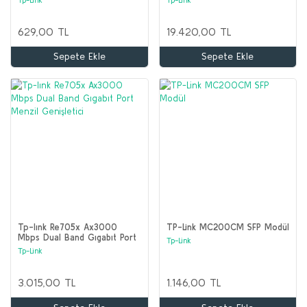
629,00 TL
19.420,00 TL
Sepete Ekle
Sepete Ekle
Tp-lınk Re705x Ax3000
TP-Link MC200CM SFP Modül
Mbps Dual Band Gıgabıt Port
Tp-Link
Menzil Genişletici
Tp-Link
3.015,00 TL
1.146,00 TL