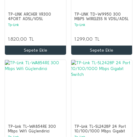
TP-LINK ARCHER VR300
TP-LINK TD-W9950 300
4PORT ADSL/VDSL
MBPS WIRELESS N VDSL/ADSL
1200Mbps MODEM/ROUTER
MODEM
Tp-Link
Tp-Link
1.820,00 TL
1.299,00 TL
Sepete Ekle
Sepete Ekle
TP-Link TL-WA854RE 300
TP-Link TL-SL2428P 24 Port
Mbps Wifi Güçlendirici
10/100/1000 Mbps Gigabit
Switch
Tp-Link
Tp-Link