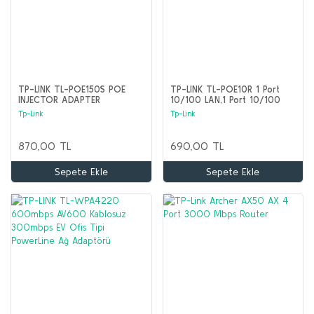
TP-LINK TL-POE150S POE
TP-LINK TL-POE10R 1 Port
INJECTOR ADAPTER
10/100 LAN,1 Port 10/100
KİT.15,4W
PoE Splitter
Tp-Link
Tp-Link
870,00 TL
690,00 TL
Sepete Ekle
Sepete Ekle