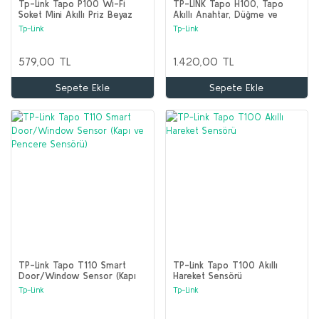
Tp-Link Tapo P100 Wi-Fi
TP-LINK Tapo H100, Tapo
Soket Mini Akıllı Priz Beyaz
Akıllı Anahtar, Düğme ve
Sensörle Çalışır, 64 Cihaza
Tp-Link
Tp-Link
Kadar, Tapo Akıllı Hub
579,00 TL
1.420,00 TL
Sepete Ekle
Sepete Ekle
TP-Link Tapo T110 Smart
TP-Link Tapo T100 Akıllı
Door/Window Sensor (Kapı
Hareket Sensörü
ve Pencere Sensörü)
Tp-Link
Tp-Link