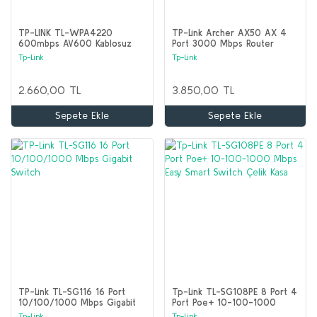
TP-LINK TL-WPA4220
TP-Link Archer AX50 AX 4
600mbps AV600 Kablosuz
Port 3000 Mbps Router
300mbps EV Ofis Tipi
Tp-Link
Tp-Link
PowerLine Ağ Adaptörü
2.660,00 TL
3.850,00 TL
Sepete Ekle
Sepete Ekle
TP-Link TL-SG116 16 Port
Tp-Link TL-SG108PE 8 Port 4
10/100/1000 Mbps Gigabit
Port Poe+ 10-100-1000
Switch
Mbps Easy Smart Switch
Tp-Link
Tp-Link