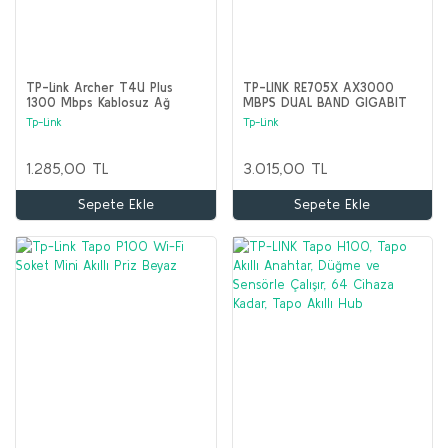
TP-Link Archer T4U Plus
TP-LINK RE705X AX3000
1300 Mbps Kablosuz Ağ
MBPS DUAL BAND GIGABIT
Adaptörü
PORT MENZİL GENİŞLETİCİ
Tp-Link
Tp-Link
1.285,00 TL
3.015,00 TL
Sepete Ekle
Sepete Ekle