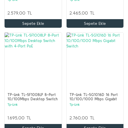
Çelik Kasa
2.579,00 TL
2.465,00 TL
Sepete Ekle
Sepete Ekle
TP-Link TL-SF1008LP 8-Port
TP-Link TL-SG1016D 16 Port
10/100Mbps Desktop Switch
10/100/1000 Mbps Gigabit
with 4-Port PoE
Switch
Tp-Link
Tp-Link
1.695,00 TL
2.760,00 TL