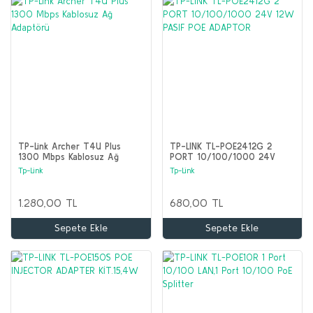
TP-Link Archer T4U Plus
TP-LINK TL-POE2412G 2
1300 Mbps Kablosuz Ağ
PORT 10/100/1000 24V
Adaptörü
12W PASIF POE ADAPTOR
Tp-Link
Tp-Link
1.280,00 TL
680,00 TL
Sepete Ekle
Sepete Ekle