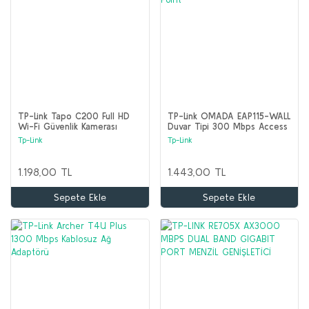
TP-Link Tapo C200 Full HD
TP-Link OMADA EAP115-WALL
Wi-Fi Güvenlik Kamerası
Duvar Tipi 300 Mbps Access
Point
Tp-Link
Tp-Link
1.198,00 TL
1.443,00 TL
Sepete Ekle
Sepete Ekle