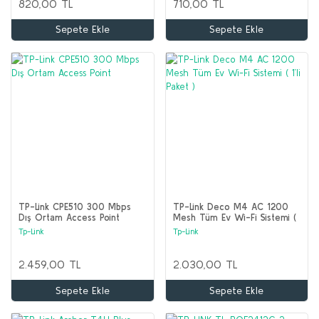
820,00 TL
710,00 TL
Sepete Ekle
Sepete Ekle
TP-Link CPE510 300 Mbps
TP-Link Deco M4 AC 1200
Dış Ortam Access Point
Mesh Tüm Ev Wi-Fi Sistemi (
1’li Paket )
Tp-Link
Tp-Link
2.459,00 TL
2.030,00 TL
Sepete Ekle
Sepete Ekle