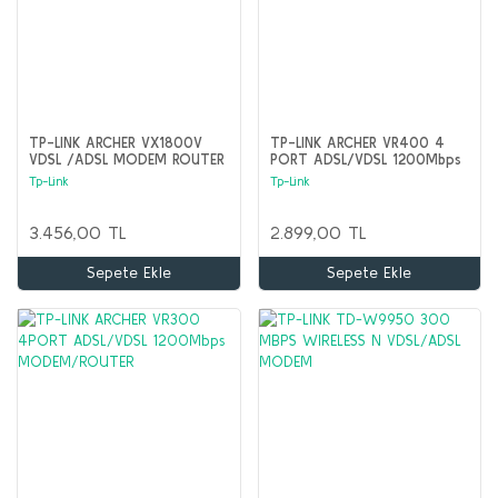
TP-LINK ARCHER VX1800V
TP-LINK ARCHER VR400 4
VDSL /ADSL MODEM ROUTER
PORT ADSL/VDSL 1200Mbps
MODEM/ROUTER
Tp-Link
Tp-Link
3.456,00 TL
2.899,00 TL
Sepete Ekle
Sepete Ekle