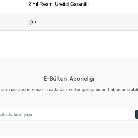
2 Yıl Resmi Üretici Garantili
Çin
diğer konularda yetersiz gördüğünüz noktaları öneri formunu kullanarak taraf
Bu ürüne ilk yorumu siz yapın!
Yorum Yaz
E-Bülten Aboneliği
ltenimize abone olarak fırsatlardan ve kampanyalardan haberdar olabilirs
Gönder