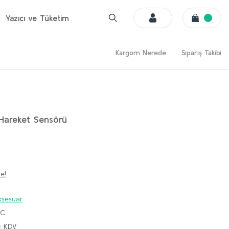
Yazıcı ve Tüketim
Kargom Nerede
Sipariş Takibi
 Hareket Sensörü
e!
ksesuar
SC
+ KDV