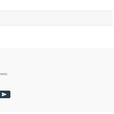
ımıza iletebilirsiniz.
iniz.