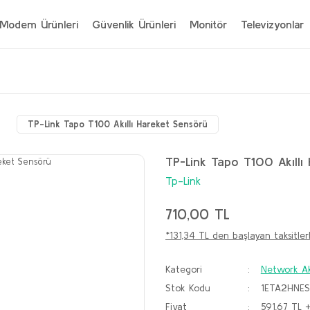
Modem Ürünleri
Güvenlik Ürünleri
Monitör
Televizyonlar
TP-Link Tapo T100 Akıllı Hareket Sensörü
TP-Link Tapo T100 Akıllı
Tp-Link
710,00 TL
*131,34 TL den başlayan taksitlerl
Kategori
Network A
Stok Kodu
1ETA2HNE
Fiyat
591,67 TL 