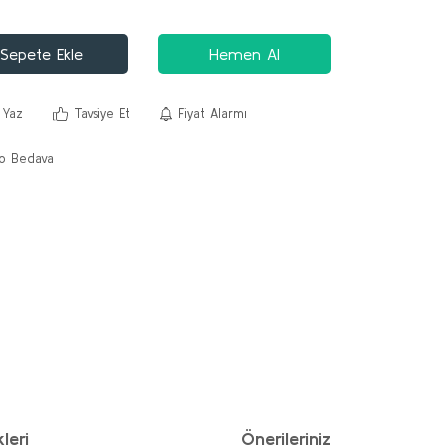
Sepete Ekle
Hemen Al
 Yaz
Tavsiye Et
Fiyat Alarmı
o Bedava
leri
Önerileriniz