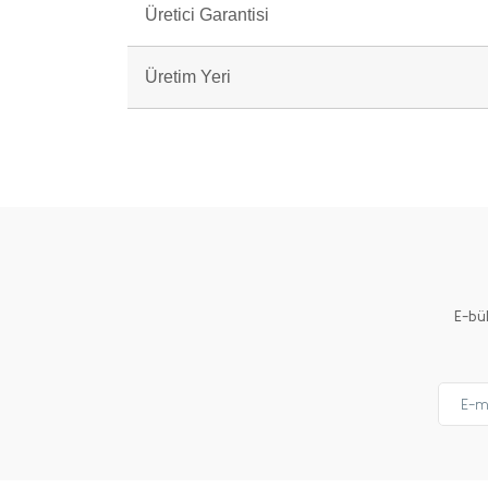
Üretici Garantisi
Üretim Yeri
Bu ürünün fiyat bilgisi, resim, ürün açıklamalarında ve 
Görüş ve önerileriniz için teşekkür ederiz.
Ürün resmi kalitesiz, bozuk veya görüntülenemiyor.
Ürün açıklamasında eksik bilgiler bulunuyor.
Ürün bilgilerinde hatalar bulunuyor.
Ürün fiyatı diğer sitelerden daha pahalı.
E-bü
Bu ürüne benzer farklı alternatifler olmalı.