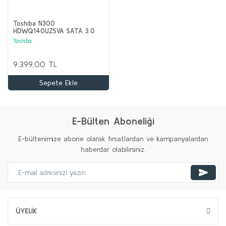
Toshiba N300
HDWQ140UZSVA SATA 3.0
7200 RPM 3.5'' 4 TB Harddisk
Toshiba
9.399,00 TL
Sepete Ekle
E-Bülten Aboneliği
E-bültenimize abone olarak fırsatlardan ve kampanyalardan
haberdar olabilirsiniz.
ÜYELİK