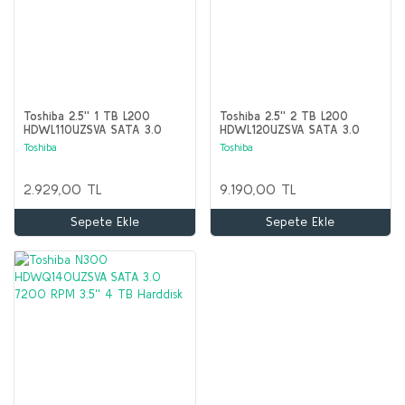
Toshiba 2.5'' 1 TB L200
Toshiba 2.5'' 2 TB L200
HDWL110UZSVA SATA 3.0
HDWL120UZSVA SATA 3.0
5400 RPM Hard Disk
5400 RPM Hard Disk
Toshiba
Toshiba
2.929,00 TL
9.190,00 TL
Sepete Ekle
Sepete Ekle