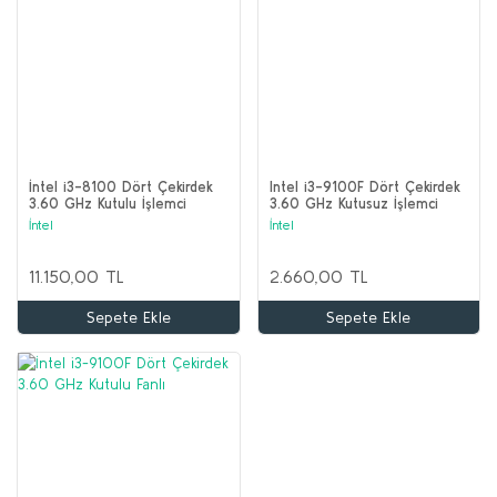
İntel i3-8100 Dört Çekirdek
Intel i3-9100F Dört Çekirdek
3.60 GHz Kutulu İşlemci
3.60 GHz Kutusuz İşlemci
TRAy
İntel
İntel
11.150,00 TL
2.660,00 TL
Sepete Ekle
Sepete Ekle