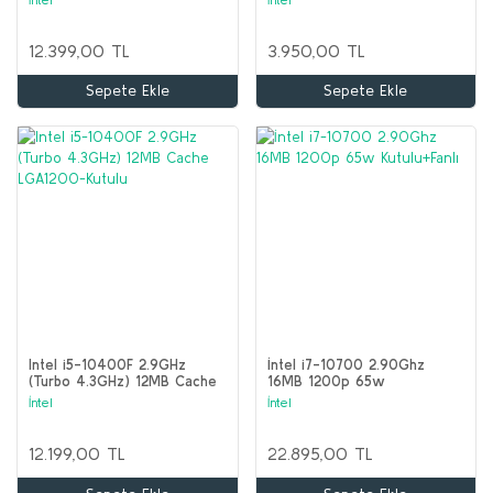
12.399,00 TL
3.950,00 TL
Sepete Ekle
Sepete Ekle
Intel i5-10400F 2.9GHz
İntel i7-10700 2.90Ghz
(Turbo 4.3GHz) 12MB Cache
16MB 1200p 65w
LGA1200-Kutulu
Kutulu+Fanlı
İntel
İntel
12.199,00 TL
22.895,00 TL