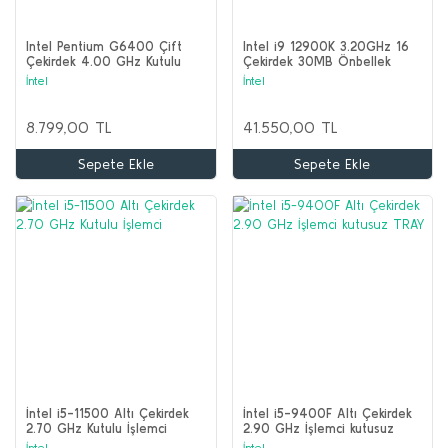
Intel Pentium G6400 Çift
Intel i9 12900K 3.20GHz 16
Çekirdek 4.00 GHz Kutulu
Çekirdek 30MB Önbellek
İşlemci
LGA1700
İntel
İntel
8.799,00 TL
41.550,00 TL
Sepete Ekle
Sepete Ekle
İntel i5-11500 Altı Çekirdek
İntel i5-9400F Altı Çekirdek
2.70 GHz Kutulu İşlemci
2.90 GHz İşlemci kutusuz
TRAY
İntel
İntel