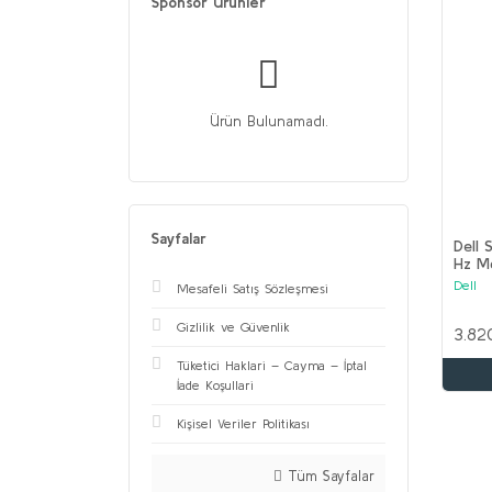
Sponsor Ürünler
Ürün Bulunamadı.
Sayfalar
Dell 
Hz M
Dell
Mesafeli Satış Sözleşmesi
Gizlilik ve Güvenlik
3.82
Tüketici Haklari – Cayma – İptal
İade Koşullari
Kişisel Veriler Politikası
Tüm Sayfalar