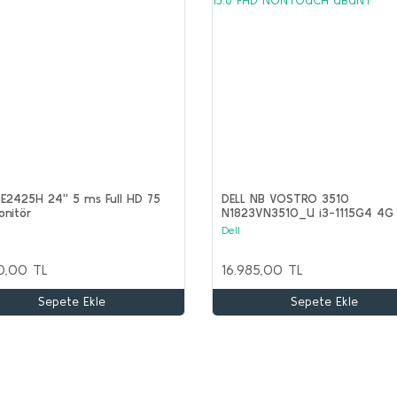
SE2425H 24'' 5 ms Full HD 75
DELL NB VOSTRO 3510
onitör
N1823VN3510_U i3-1115G4 4G
SSD 15.6 FHD NONTOUCH UBU
Dell
0,00 TL
16.985,00 TL
Sepete Ekle
Sepete Ekle