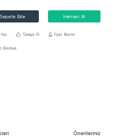
Sepete Ekle
Hemen Al
 Yaz
Tavsiye Et
Fiyat Alarmı
o Bedava
leri
Önerileriniz