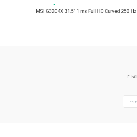
MSI G32C4X 31.5" 1 ms Full HD Curved 250 Hz
Bu ürünün fiyat bilgisi, resim, ürün açıklamalarında ve 
Görüş ve önerileriniz için teşekkür ederiz.
Ürün resmi kalitesiz, bozuk veya görüntülenemiyor.
Ürün açıklamasında eksik bilgiler bulunuyor.
Ürün bilgilerinde hatalar bulunuyor.
Ürün fiyatı diğer sitelerden daha pahalı.
E-bü
Bu ürüne benzer farklı alternatifler olmalı.