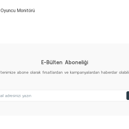
 Oyuncu Monitörü
diğer konularda yetersiz gördüğünüz noktaları öneri formunu kullanarak taraf
Bu ürüne ilk yorumu siz yapın!
Yorum Yaz
E-Bülten Aboneliği
ltenimize abone olarak fırsatlardan ve kampanyalardan haberdar olabilirs
Gönder