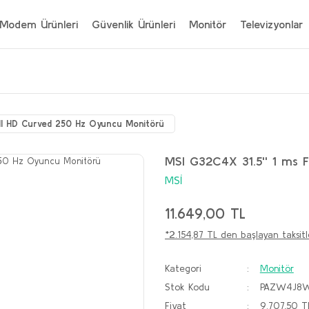
Modem Ürünleri
Güvenlik Ürünleri
Monitör
Televizyonlar
ull HD Curved 250 Hz Oyuncu Monitörü
MSI G32C4X 31.5'' 1 ms 
MSİ
11.649,00 TL
*2.154,87 TL den başlayan taksitl
Kategori
Monitör
Stok Kodu
PAZW4J8
Fiyat
9.707,50 T