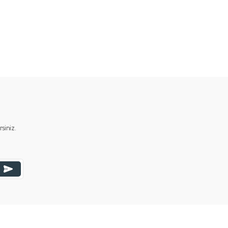
ımıza iletebilirsiniz.
iniz.