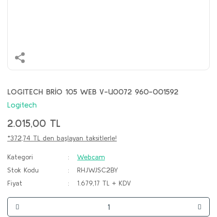
LOGITECH BRİO 105 WEB V-U0072 960-001592
Logitech
2.015,00 TL
*372,74 TL den başlayan taksitlerle!
Kategori
Webcam
Stok Kodu
RHJWJSC2BY
Fiyat
1.679,17 TL + KDV