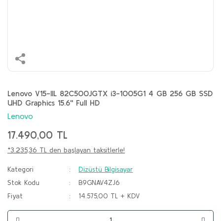
Lenovo V15-IIL 82C500JGTX i3-1005G1 4 GB 256 GB SSD
UHD Graphics 15.6'' Full HD
Lenovo
17.490,00 TL
*3.235,36 TL den başlayan taksitlerle!
Kategori
Dizüstü Bilgisayar
Stok Kodu
B9GNAV4ZJ6
Fiyat
14.575,00 TL + KDV