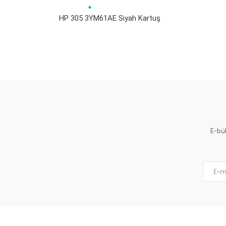
HP 305 3YM61AE Siyah Kartuş
Bu ürünün fiyat bilgisi, resim, ürün açıklamalarında ve 
Görüş ve önerileriniz için teşekkür ederiz.
Ürün resmi kalitesiz, bozuk veya görüntülenemiyor.
Ürün açıklamasında eksik bilgiler bulunuyor.
Ürün bilgilerinde hatalar bulunuyor.
Ürün fiyatı diğer sitelerden daha pahalı.
E-bü
Bu ürüne benzer farklı alternatifler olmalı.