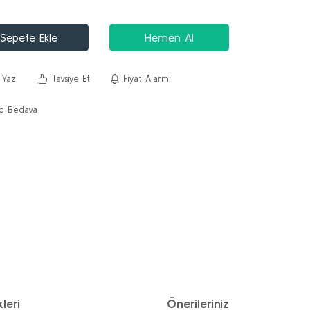
Sepete Ekle
Hemen Al
 Yaz
Tavsiye Et
Fiyat Alarmı
o Bedava
leri
Önerileriniz