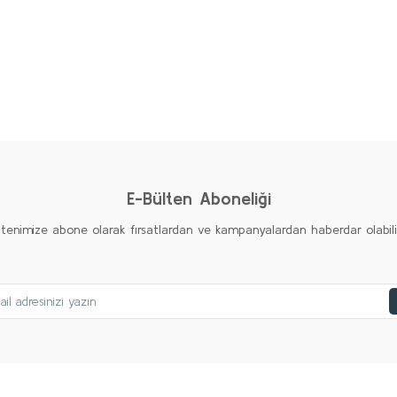
diğer konularda yetersiz gördüğünüz noktaları öneri formunu kullanarak taraf
Bu ürüne ilk yorumu siz yapın!
Yorum Yaz
E-Bülten Aboneliği
ltenimize abone olarak fırsatlardan ve kampanyalardan haberdar olabilirs
Gönder