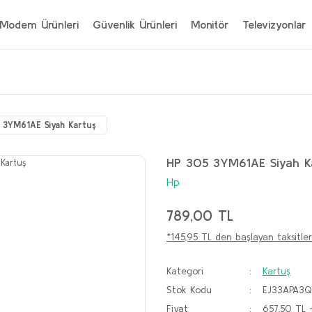
Modem Ürünleri
Güvenlik Ürünleri
Monitör
Televizyonlar
 3YM61AE Siyah Kartuş
HP 305 3YM61AE Siyah K
Hp
789,00 TL
*145,95 TL den başlayan taksitler
Kategori
Kartuş
Stok Kodu
EJ33APA3Q
Fiyat
657,50 TL 