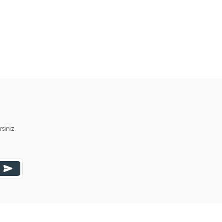
ımıza iletebilirsiniz.
iniz.